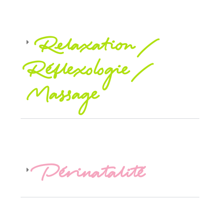
Relaxation /
Réflexologie /
Massage
Périnatalité